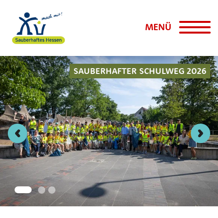
MENÜ
SAUBERHAFTER SCHULWEG 2026
Vorheriges Element
Näch